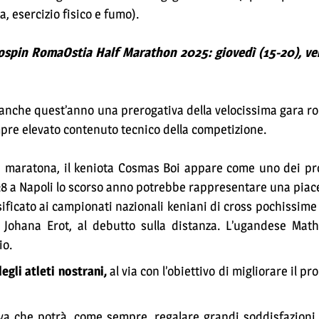
a, esercizio fisico e fumo).
Eurospin RomaOstia Half Marathon 2025: giovedì (15-20), ve
 anche quest’anno una prerogativa della velocissima gara r
mpre elevato contenuto tecnico della competizione.
a maratona, il keniota Cosmas Boi appare come uno dei pro
8 a Napoli lo scorso anno potrebbe rappresentare una piac
sificato ai campionati nazionali keniani di cross pochissime
 Johana Erot, al debutto sulla distanza. L’ugandese Ma
io.
gli atleti nostrani,
al via con l’obiettivo di migliorare il p
a che potrà, come sempre, regalare grandi soddisfazioni. 