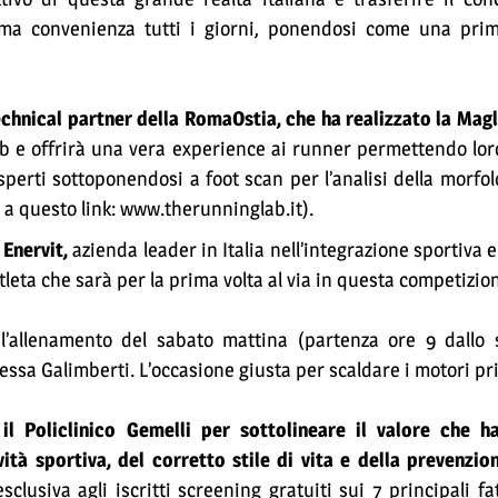
ssima convenienza tutti i giorni, ponendosi come una prim
technical partner della RomaOstia, che ha realizzato la Magli
b e offrirà una vera experience ai runner permettendo lor
sperti sottoponendosi a foot scan per l’analisi della morfol
o a questo link: www.therunninglab.it).
 Enervit,
azienda leader in Italia nell’integrazione sportiva 
leta che sarà per la prima volta al via in questa competizio
l’allenamento del sabato mattina (partenza ore 9 dallo 
essa Galimberti. L’occasione giusta per scaldare i motori pr
il Policlinico Gemelli per sottolineare il valore che h
ività sportiva, del corretto stile di vita e della prevenzio
lusiva agli iscritti screening gratuiti sui 7 principali fat