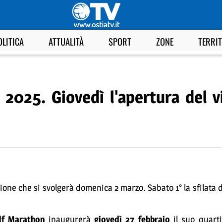
OLITICA
ATTUALITÀ
SPORT
ZONE
TERRI
025. Giovedì l'apertura del vi
ione che si svolgerà domenica 2 marzo. Sabato 1° la sfilata de
lf Marathon
inaugurerà
giovedì 27 febbraio
il suo quarti