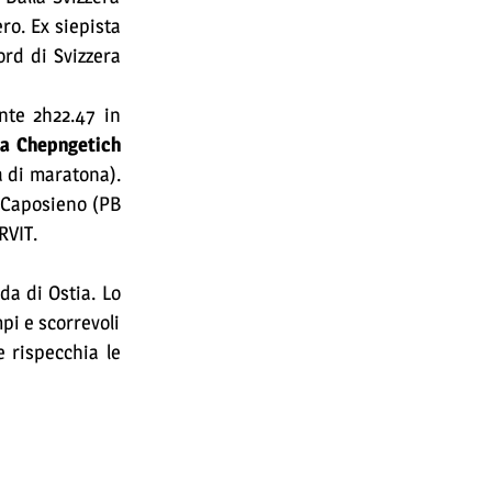
ro. Ex siepista
ord di Svizzera
nte 2h22.47 in
a Chepngetich
a di maratona).
a Caposieno (PB
RVIT.
da di Ostia. Lo
mpi e scorrevoli
e rispecchia le