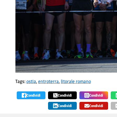
Tags:
ostia
,
entroterra
,
litorale romano
Condividi
Condividi
Condividi
Condividi
Condividi