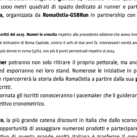
1000 metri quadrati di spazio dedicato ai runner e par
a,
organizzata da
RomaOstia-GSBRun
in partnership co
critti del 2025
.
Numeri in crescita
rispetto alla precedente edizione che aveva inv
 istituzioni di Roma Capitale, contro il 20% di due anni fa. Interessanti novità anc
 più donne in corsa (33%), con più 8 punti percentuali rispetto al 2024.
ner
potranno non solo ritirare il proprio pettorale, ma an
ed esporranno nei loro stand. Numerose le iniziative in 
ripercorrerà la storia della RomaOstia a partire dalla sua
ritti.
 giornata gli iscritti conosceranno i pacemaker che li guider
ettivo cronometrico.
in
, la più grande catena discount in Italia che dallo scorso 
’opportunità di assaggiare numerosi prodotti e partecipare 
ttivo di questa grande realtà italiana è trasferire il co