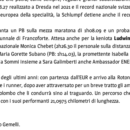
27 realizzato a Dresda nel 2021 e il record nazionale svizze
europea della specialità, la Schlumpf detiene anche il rec
anta un PB sulla mezza maratona di 1h08.09 e un proba
tunnale di Francoforte. Attesa anche per la keniota
Ludwin
azionale Monica Chebet (2h26.30 il personale sulla distanz
Maria Gorette Subano (PB: 1h14.03), la promettente Isabell
ulia Sommi insieme a Sara Galimberti anche Ambassador ENE
degli ultimi anni: con partenza dall’EUR e arrivo alla Roton
 e i runner, dopo aver attraversato per un breve tratto gli a
Colombo che li condurrà sino al traguardo. Un percorso ch
con i suoi performanti 21,0975 chilometri di lunghezza.
o Gemelli.