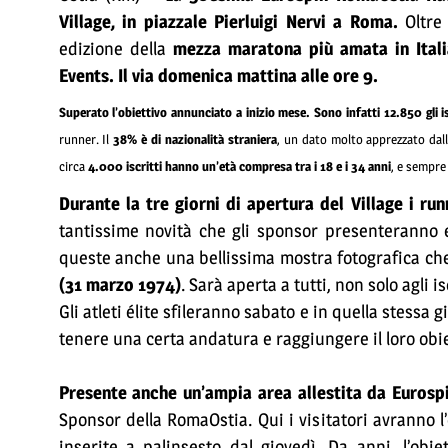
Village, in piazzale Pierluigi Nervi a Roma.
Oltre 
edizione della
mezza maratona più amata in Itali
Events. Il via domenica mattina alle ore 9.
Superato l’obiettivo annunciato a inizio mese. Sono infatti 12.850 gli is
runner. Il
38% è di nazionalità straniera
, un dato molto apprezzato dalle
circa
4.000 iscritti hanno un’età compresa tra i 18 e i 34 anni
, e sempre
Durante la tre giorni di apertura del Village i run
tantissime novità che gli sponsor presenteranno 
queste anche una bellissima mostra fotografica che 
(31 marzo 1974)
. Sarà aperta a tutti, non solo agli isc
Gli atleti élite sfileranno sabato e in quella stessa
tenere una certa andatura e raggiungere il loro obi
Presente anche un’ampia area allestita da Eurosp
Sponsor della RomaOstia. Qui i visitatori avranno l
inserite a palinsesto dal giovedì. Da anni, l’obie