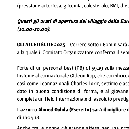
(pressione arteriosa, glicemia, colesterolo, BMI, diet
Questi gli orari di apertura del villaggio della 
(10.00-20.00).
GLI ATLETI ÉLITE 2025
– Correre sotto i 60min sarà
alla quale il Comitato Organizzatore conferma il se
Forte di un personal best (PB) di 59.29 sulla mezz
insieme al connazionale Gideon Rop, che con 1h00.2
così come i connazionali Charles Lokir, settimo clas
dato in buona condizione di forma, e al giovane
completa un field internazionale di assoluto prestig
L
’azzurro Ahmed Ouhda (Esercito) sarà il migliore de
di 1h04.18.
Anche tra le donne c’è grande attesa per una prov