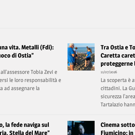
a vita. Metalli (Fdi):
Tra Ostia e T
uoco di Ostia”
Caretta caret
proteggerne 
all'assessore Tobia Zevi e
11/07/2026
rsi le loro responsabilità e
La scoperta è a
a ad assegnare la
cittadini. La 
sicurezza l'are
Tartalazio hann
, la fede naviga sul
Cinema sotto l
ia, Stella del Mare”
Fiumicino: in