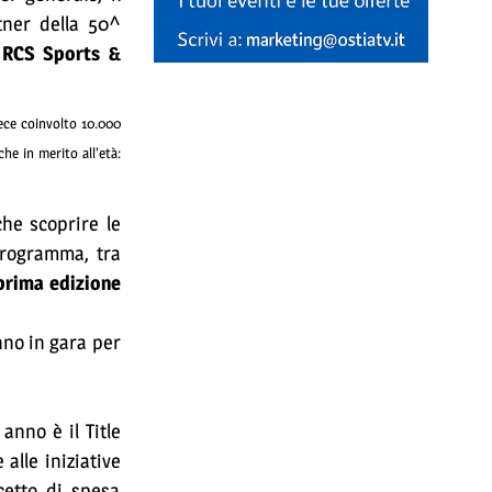
tner della 50^
n
RCS Sports &
ece coinvolto 10.000
he in merito all’età:
che scoprire le
programma, tra
prima edizione
anno in gara per
anno è il Title
alle iniziative
ncetto di spesa