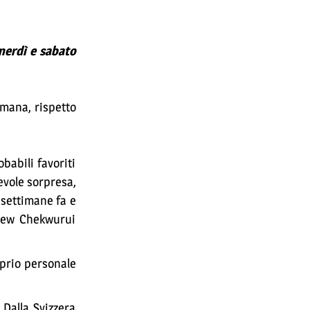
nerdì e sabato
omana, rispetto
babili favoriti
evole sorpresa,
 settimane fa e
thew Chekwurui
roprio personale
Dalla Svizzera