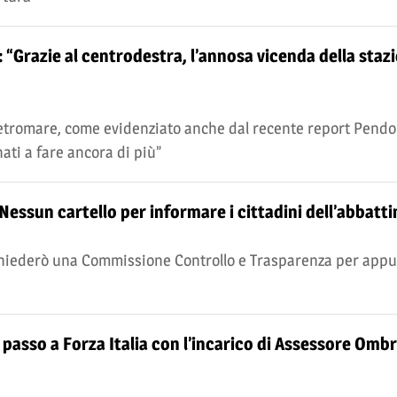
: “Grazie al centrodestra, l’annosa vicenda della staz
Metromare, come evidenziato anche dal recente report Pendol
nati a fare ancora di più”
 “Nessun cartello per informare i cittadini dell’abbat
e chiederò una Commissione Controllo e Trasparenza per app
passo a Forza Italia con l’incarico di Assessore Ombr