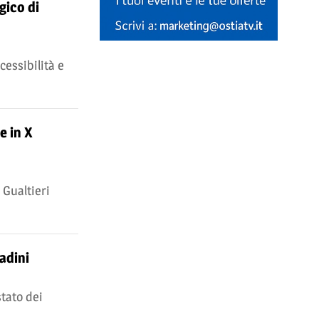
gico di
cessibilità e
e in X
 Gualtieri
adini
stato dei