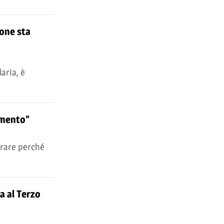
ione sta
aria, è
timento”
urare perché
a al Terzo