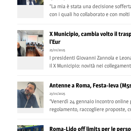
“La mia è stata una decisione sofferta
con i quali ho collaborato e con molti
X Municipio, cambia volto il tras
l'Eur
25/01/2025
I presidenti Giovanni Zannola e Leona
il X Municipio: novità nei collegamenti
Antenne a Roma, Festa-Ieva (M5s):
23/01/2025
“Venerdì 24 gennaio incontro online 
regolamento, raccogliere proposte, cre
Roma-Lido off limits per le pers