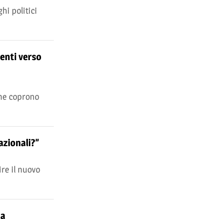
hi politici
menti verso
che coprono
azionali?”
re il nuovo
na