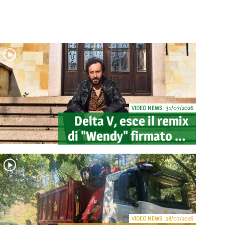
VIDEO NEWS | 31/07/2026
Delta V, esce il remix
di "Wendy" firmato da
Mao: pubblicato
anche il videoclip
ufficiale
VIDEO NEWS | 28/07/2026