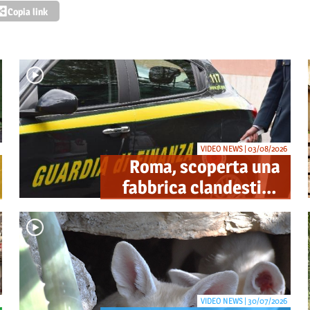
Copia link
VIDEO NEWS | 03/08/2026
Roma, scoperta una
fabbrica clandestina
di sigarette in via
Trigoria: sequestrati
1.350 kg di tabacco
VIDEO NEWS | 30/07/2026