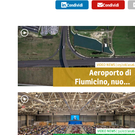
Condividi
Condividi
VIDEO NEWS | 05/08/2026
Aeroporto di
Fiumicino, nuovo
svincolo per Cargo
City e Lunga Sosta:
investimento ADR da
oltre 40 milioni
VIDEO NEWS | 31/07/2026