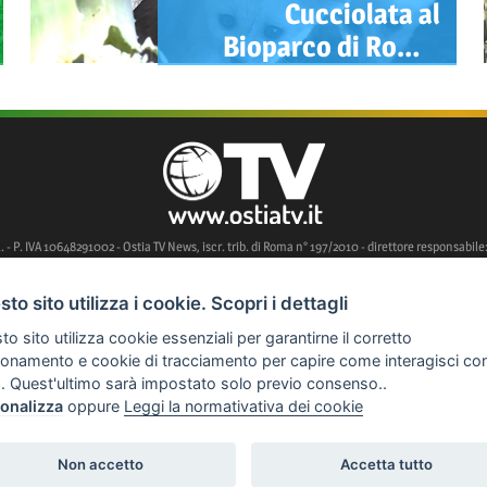
Cucciolata al
Bioparco di Roma:
nati 5 Fennec, i canidi
più piccoli del mondo
l. - P. IVA 10648291002 - Ostia TV News, iscr. trib. di Roma n° 197/2010 - direttore responsabile:
to sito utilizza i cookie. Scopri i dettagli
o sito utilizza cookie essenziali per garantirne il corretto
': SUCCESSO PER QUALITÀ E PARTECIPAZIONE. CONSEGNATI DAL COMUNE DI FIUMICINO
ionamento e cookie di tracciamento per capire come interagisci co
A SULLA SCALINATA DI REGINE PACIS A OSTIA
. Quest'ultimo sarà impostato solo previo consenso..
BINA SCOMPARSA AD ACILIA ALL’ALBA DEL 22 LUGLIO
FUORIUSCITA DI GPL DURANTE
onalizza
oppure
Leggi la normativativa dei cookie
IONE COLOMBO
Non accetto
Accetta tutto