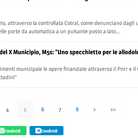
io, attraverso la controllata Cotral, come denunciano dagli u
le porte da automatica a un pulsante posto a lato...
 del X Municipio, M5s: “Uno specchietto per le allodol
menti municipale le opere finanziate attraverso il Pnrr e il 
ttadini”
4
5
6
7
8
>
>>
Condividi
Condividi