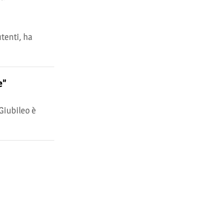
tenti, ha
e”
Giubileo è