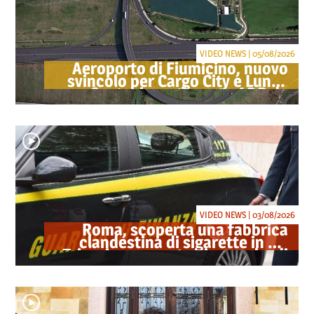
VIDEO NEWS | 05/08/2026
Aeroporto di Fiumicino, nuovo
svincolo per Cargo City e Lunga
Sosta: investimento ADR da
oltre 40 milioni
VIDEO NEWS | 03/08/2026
Roma, scoperta una fabbrica
clandestina di sigarette in via
Trigoria: sequestrati 1.350 kg di
tabacco