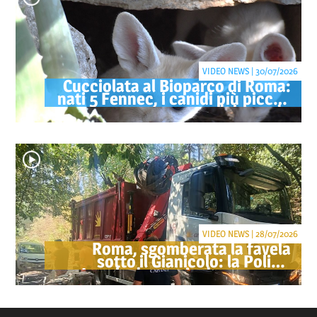
VIDEO NEWS | 30/07/2026
Cucciolata al Bioparco di Roma:
nati 5 Fennec, i canidi più piccoli
del mondo
VIDEO NEWS | 28/07/2026
Roma, sgomberata la favela
sotto il Gianicolo: la Polizia
Locale denuncia due persone