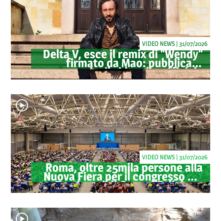
VIDEO NEWS | 31/07/2026
Delta V, esce il remix di "Wendy"
firmato da Mao: pubblicato
anche il videoclip ufficiale
VIDEO NEWS | 31/07/2026
Roma, oltre 25mila persone alla
Nuova Fiera per il congresso dei
Testimoni di Geova "Felici per
sempre"