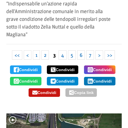
“Indispensabile un’azione rapida
dell’Amministrazione comunale in merito alla
grave condizione delle tendopoli irregolari poste
sotto il viadotto Zelia Nuttal e quello della
Magliana”
<<
<
1
2
3
4
5
6
7
>
>>
Condividi
Condividi
Condividi
Condividi
Condividi
Condividi
Condividi
Copia link