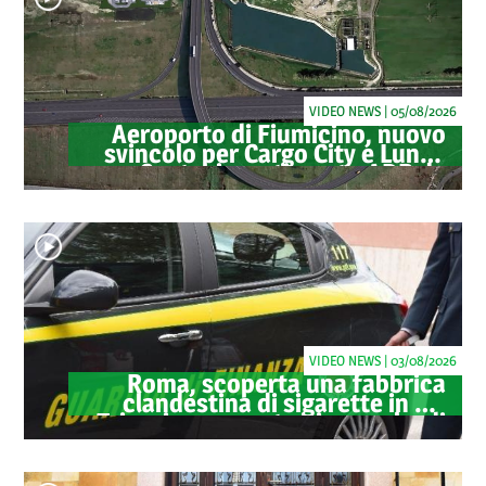
VIDEO NEWS | 05/08/2026
Aeroporto di Fiumicino, nuovo
svincolo per Cargo City e Lunga
Sosta: investimento ADR da
oltre 40 milioni
VIDEO NEWS | 03/08/2026
Roma, scoperta una fabbrica
clandestina di sigarette in via
Trigoria: sequestrati 1.350 kg di
tabacco