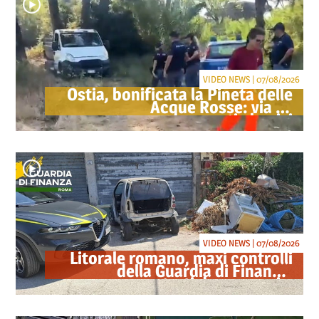
VIDEO NEWS | 07/08/2026
Ostia, bonificata la Pineta delle
Acque Rosse: via gli
accampamenti abusivi
VIDEO NEWS | 07/08/2026
Litorale romano, maxi controlli
della Guardia di Finanza:
sequestrati droga, armi e
ricambi di auto rubate