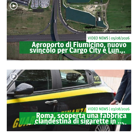
VIDEO NEWS | 05/08/2026
Aeroporto di Fiumicino, nuovo
svincolo per Cargo City e Lunga
Sosta: investimento ADR da
oltre 40 milioni
VIDEO NEWS | 03/08/2026
Roma, scoperta una fabbrica
clandestina di sigarette in via
Trigoria: sequestrati 1.350 kg di
tabacco