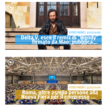
VIDEO NEWS | 31/07/2026
Delta V, esce il remix di "Wendy"
firmato da Mao: pubblicato
anche il videoclip ufficiale
VIDEO NEWS | 31/07/2026
Roma, oltre 25mila persone alla
Nuova Fiera per il congresso dei
Testimoni di Geova "Felici per
sempre"