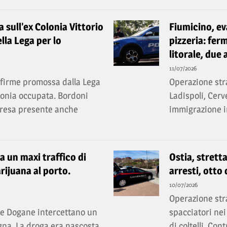
ia sull’ex Colonia Vittorio
Fiumicino, ev
lla Lega per lo
pizzeria: ferm
litorale, due 
11/07/2026
a firme promossa dalla Lega
Operazione stra
olonia occupata. Bordoni
Ladispoli, Cerv
rpresa presente anche
immigrazione ir
ta un maxi traffico di
Ostia, stretta
rijuana al porto.
arresti, otto
10/07/2026
Operazione stra
lle Dogane intercettano un
spacciatori nei
gna. La droga era nascosta
di coltelli. Con