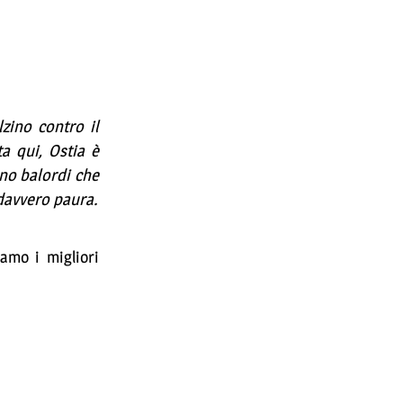
zino contro il
a qui, Ostia è
ono balordi che
 davvero paura.
amo i migliori