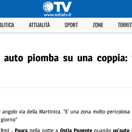
OLITICA
ATTUALITÀ
SPORT
ZONE
TERRI
, auto piomba su una coppia: 
 angolo via della Martinica. “E’ una zona molto pericolos
 giorno”
(Rm) -
Paura
nella notte a
Ostia Ponente
quando
un’auto