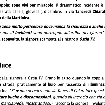
ppia: sono vivi per miracolo.
Il drammatico incidente è 
serata di ieri, giovedì 5 dicembre, in
via Tancredi Chiaral
a della Martinica.
a
zona molto pericolosa dove manca la sicurezza e anche l
e questi
incidenti
sono purtroppo all’ordine del giorno”
a
sconvolta, la signora
scampata al sinistro a
Ostia TV.
aluce
alla signora a Ostia TV. Erano le 23.30 quando la coppia
la strada, praticamente
al buio
per l’assenza di
illuminaz
rina.
"Stavamo percorrendo via Tancredi Chiaraluce quasi
tare buche e disconnessioni,
quando all’incrocio con via d
il marciapiede, incastrandosi.
- racconta la signora, involon