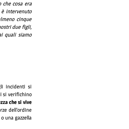
o che cosa era
 è intervenuto
 almeno cinque
stri due figli,
ai quali siamo
i incidenti si
 si verifichino
zza che si vive
orze dell’ordine
 o una gazzella