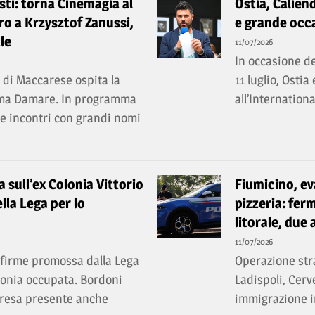
ti: torna Cinemagia al
Ostia, Caliend
o a Krzysztof Zanussi,
e grande occa
le
11/07/2026
In occasione de
e di Maccarese ospita la
11 luglio, Ostia
ema Damare. In programma
all’Internation
a e incontri con grandi nomi
ia sull’ex Colonia Vittorio
Fiumicino, ev
lla Lega per lo
pizzeria: ferm
litorale, due 
11/07/2026
a firme promossa dalla Lega
Operazione stra
olonia occupata. Bordoni
Ladispoli, Cerv
rpresa presente anche
immigrazione ir