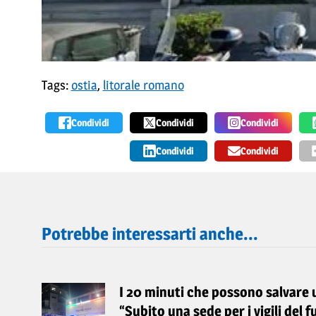
Tags:
ostia
,
litorale romano
Condividi
Condividi
Condividi
Condividi
Condividi
Potrebbe interessarti anche...
I 20 minuti che possono salvare un
“Subito una sede per i vigili del f