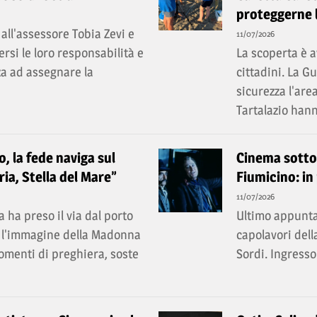
proteggerne 
all'assessore Tobia Zevi e
11/07/2026
rsi le loro responsabilità e
La scoperta è a
a ad assegnare la
cittadini. La 
sicurezza l'are
Tartalazio hann
, la fede naviga sul
Cinema sotto l
ia, Stella del Mare”
Fiumicino: in
11/07/2026
 ha preso il via dal porto
Ultimo appunta
ri l'immagine della Madonna
capolavori dell
momenti di preghiera, soste
Sordi. Ingresso