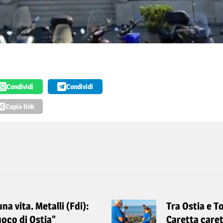
Condividi
Condividi
Copia link
a vita. Metalli (Fdi):
Tra Ostia e T
uoco di Ostia”
Caretta caret