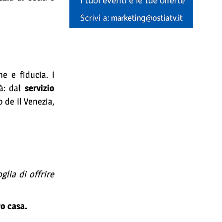
e e fiducia. I
à: da
l servizio
 de Il Venezia,
lia di offrire
vo casa.