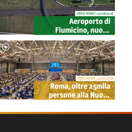
VIDEO NEWS | 05/08/2026
Aeroporto di
Fiumicino, nuovo
svincolo per Cargo
City e Lunga Sosta:
investimento ADR da
oltre 40 milioni
VIDEO NEWS | 31/07/2026
Roma, oltre 25mila
persone alla Nuova
Fiera per il congresso
dei Testimoni di
Geova "Felici per
sempre"