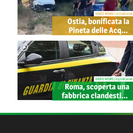
VIDEO NEWS | 07/08/2026
Ostia, bonificata la
Pineta delle Acque
Rosse: via gli
accampamenti
abusivi
VIDEO NEWS | 03/08/2026
Roma, scoperta una
fabbrica clandestina
di sigarette in via
Trigoria: sequestrati
1.350 kg di tabacco