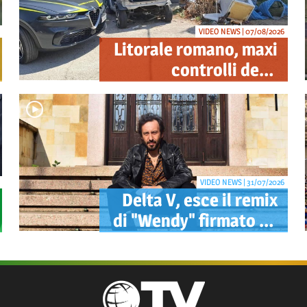
VIDEO NEWS | 07/08/2026
Litorale romano, maxi
controlli della
Guardia di Finanza:
sequestrati droga,
armi e ricambi di auto
rubate
VIDEO NEWS | 31/07/2026
Delta V, esce il remix
di "Wendy" firmato da
Mao: pubblicato
anche il videoclip
ufficiale