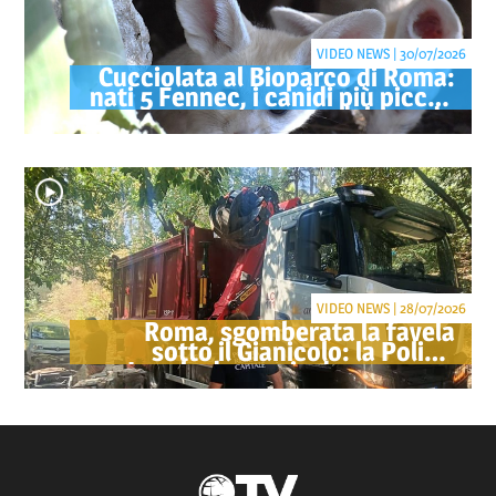
VIDEO NEWS | 30/07/2026
Cucciolata al Bioparco di Roma:
nati 5 Fennec, i canidi più piccoli
del mondo
VIDEO NEWS | 28/07/2026
Roma, sgomberata la favela
sotto il Gianicolo: la Polizia
Locale denuncia due persone