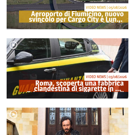
VIDEO NEWS | 05/08/2026
Aeroporto di Fiumicino, nuovo
svincolo per Cargo City e Lunga
Sosta: investimento ADR da
oltre 40 milioni
VIDEO NEWS | 03/08/2026
Roma, scoperta una fabbrica
clandestina di sigarette in via
Trigoria: sequestrati 1.350 kg di
tabacco