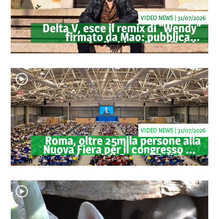
VIDEO NEWS | 31/07/2026
Delta V, esce il remix di "Wendy"
firmato da Mao: pubblicato
anche il videoclip ufficiale
VIDEO NEWS | 31/07/2026
Roma, oltre 25mila persone alla
Nuova Fiera per il congresso dei
Testimoni di Geova "Felici per
sempre"