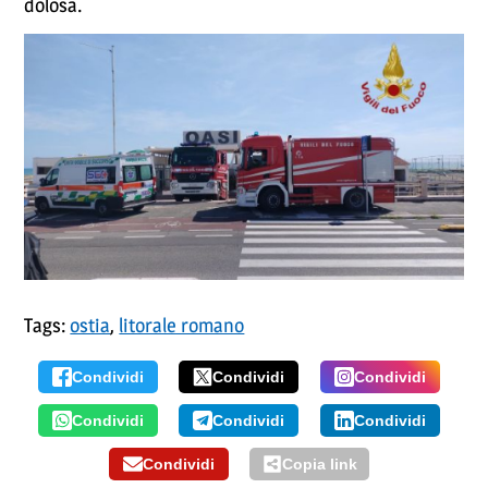
dolosa.
Tags:
ostia
,
litorale romano
Condividi
Condividi
Condividi
Condividi
Condividi
Condividi
Condividi
Copia link