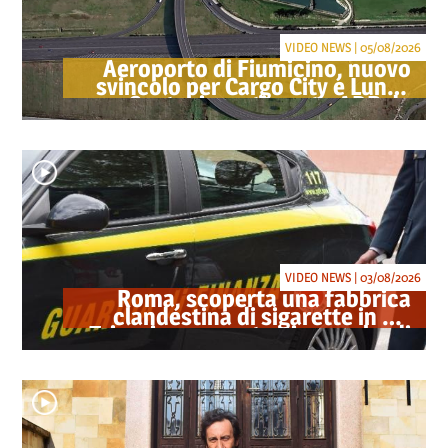
VIDEO NEWS | 05/08/2026
Aeroporto di Fiumicino, nuovo
svincolo per Cargo City e Lunga
Sosta: investimento ADR da
oltre 40 milioni
VIDEO NEWS | 03/08/2026
Roma, scoperta una fabbrica
clandestina di sigarette in via
Trigoria: sequestrati 1.350 kg di
tabacco