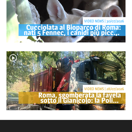
VIDEO NEWS | 30/07/2026
Cucciolata al Bioparco di Roma:
nati 5 Fennec, i canidi più piccoli
del mondo
VIDEO NEWS | 28/07/2026
Roma, sgomberata la favela
sotto il Gianicolo: la Polizia
Locale denuncia due persone