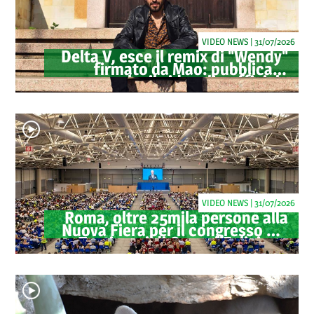
VIDEO NEWS | 31/07/2026
Delta V, esce il remix di "Wendy"
firmato da Mao: pubblicato
anche il videoclip ufficiale
VIDEO NEWS | 31/07/2026
Roma, oltre 25mila persone alla
Nuova Fiera per il congresso dei
Testimoni di Geova "Felici per
sempre"