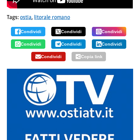
Tags:
ostia
,
litorale romano
Condividi
Condividi
Condividi
Condividi
Condividi
Condividi
Condividi
Copia link