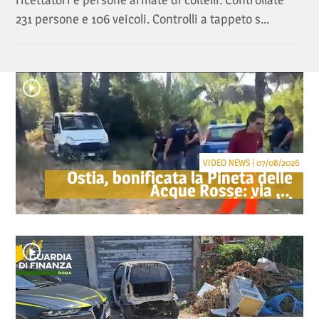
231 persone e 106 veicoli. Controlli a tappeto s...
VIDEO NEWS | 07/08/2026
Ostia, bonificata la Pineta delle
Acque Rosse: via gli
accampamenti abusivi