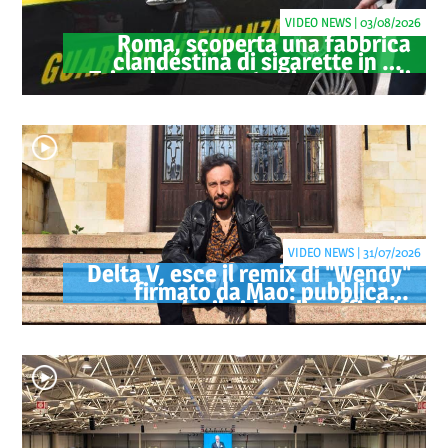
VIDEO NEWS | 03/08/2026
Roma, scoperta una fabbrica
clandestina di sigarette in via
Trigoria: sequestrati 1.350 kg di
tabacco
VIDEO NEWS | 31/07/2026
Delta V, esce il remix di "Wendy"
firmato da Mao: pubblicato
anche il videoclip ufficiale