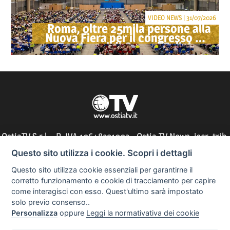
VIDEO NEWS | 31/07/2026
Roma, oltre 25mila persone alla
Nuova Fiera per il congresso dei
Testimoni di Geova "Felici per
sempre"
OstiaTV S.r.l. - P. IVA 10648291002 - Ostia TV News, iscr. trib.
di Roma n° 197/2010 - direttore responsabile: Silvia Tocci
Questo sito utilizza i cookie. Scopri i dettagli
Questo sito utilizza cookie essenziali per garantirne il
corretto funzionamento e cookie di tracciamento per capire
come interagisci con esso. Quest'ultimo sarà impostato
Informazioni utili
solo previo consenso..
Personalizza
oppure
Leggi la normativativa dei cookie