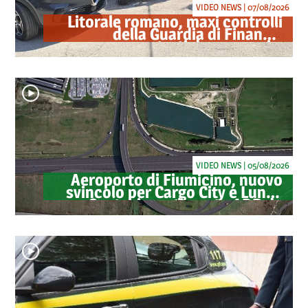
VIDEO NEWS | 07/08/2026
Litorale romano, maxi controlli
della Guardia di Finanza:
sequestrati droga, armi e
ricambi di auto rubate
VIDEO NEWS | 05/08/2026
Aeroporto di Fiumicino, nuovo
svincolo per Cargo City e Lunga
Sosta: investimento ADR da
oltre 40 milioni