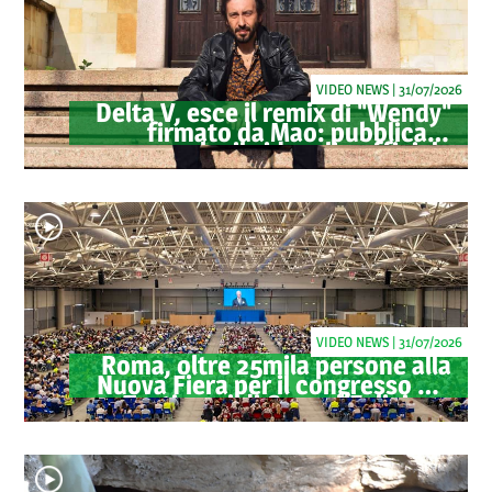
VIDEO NEWS | 31/07/2026
Delta V, esce il remix di "Wendy"
firmato da Mao: pubblicato
anche il videoclip ufficiale
VIDEO NEWS | 31/07/2026
Roma, oltre 25mila persone alla
Nuova Fiera per il congresso dei
Testimoni di Geova "Felici per
sempre"