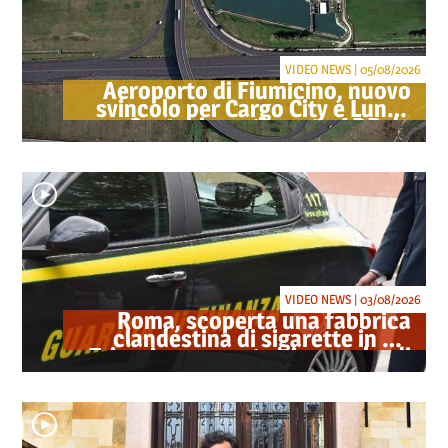
VIDEO NEWS | 05/08/2026
Aeroporto di Fiumicino, nuovo
svincolo per Cargo City e Lunga
Sosta: investimento ADR da
oltre 40 milioni
VIDEO NEWS | 03/08/2026
Roma, scoperta una fabbrica
clandestina di sigarette in via
Trigoria: sequestrati 1.350 kg di
tabacco