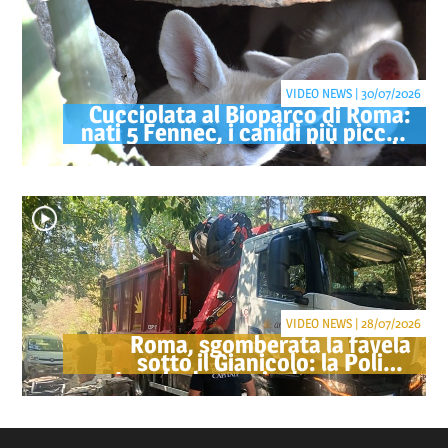
VIDEO NEWS | 30/07/2026
Cucciolata al Bioparco di Roma:
nati 5 Fennec, i canidi più piccoli
del mondo
VIDEO NEWS | 28/07/2026
Roma, sgomberata la favela
sotto il Gianicolo: la Polizia
Locale denuncia due persone