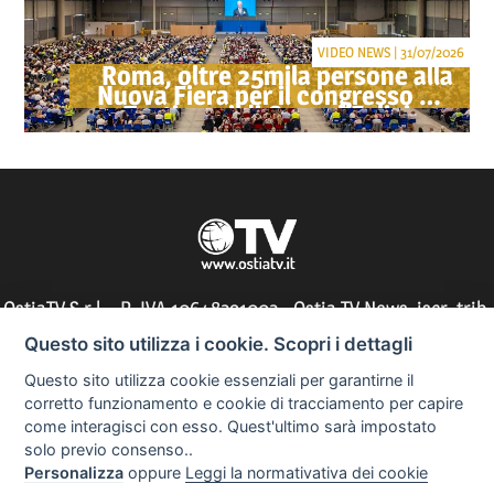
VIDEO NEWS | 31/07/2026
Roma, oltre 25mila persone alla
Nuova Fiera per il congresso dei
Testimoni di Geova "Felici per
sempre"
OstiaTV S.r.l. - P. IVA 10648291002 - Ostia TV News, iscr. trib.
di Roma n° 197/2010 - direttore responsabile: Silvia Tocci
Questo sito utilizza i cookie. Scopri i dettagli
Questo sito utilizza cookie essenziali per garantirne il
corretto funzionamento e cookie di tracciamento per capire
come interagisci con esso. Quest'ultimo sarà impostato
Informazioni utili
solo previo consenso..
Personalizza
oppure
Leggi la normativativa dei cookie