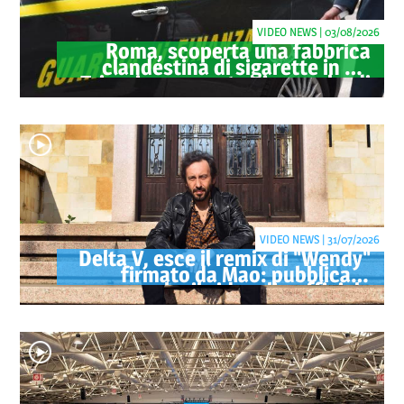
VIDEO NEWS | 03/08/2026
Roma, scoperta una fabbrica
clandestina di sigarette in via
Trigoria: sequestrati 1.350 kg di
tabacco
VIDEO NEWS | 31/07/2026
Delta V, esce il remix di "Wendy"
firmato da Mao: pubblicato
anche il videoclip ufficiale