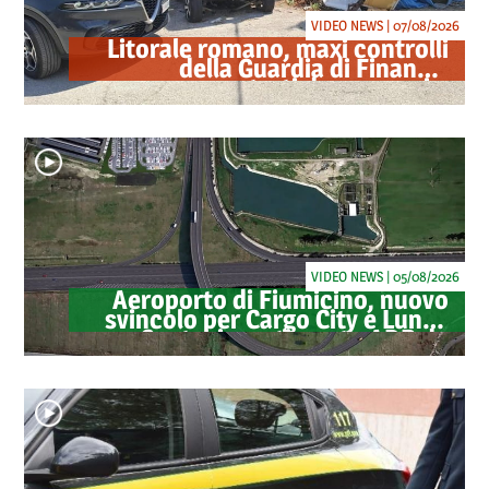
VIDEO NEWS | 07/08/2026
Litorale romano, maxi controlli
della Guardia di Finanza:
sequestrati droga, armi e
ricambi di auto rubate
VIDEO NEWS | 05/08/2026
Aeroporto di Fiumicino, nuovo
svincolo per Cargo City e Lunga
Sosta: investimento ADR da
oltre 40 milioni