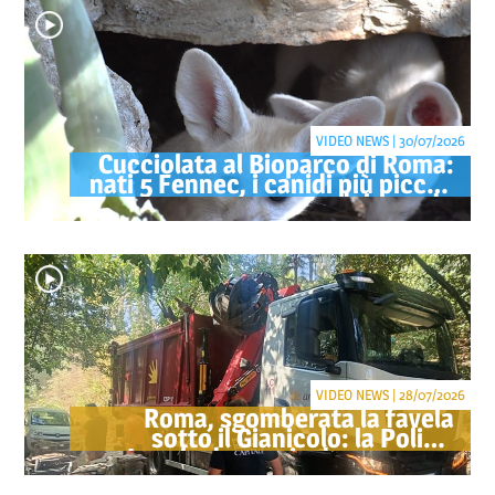
VIDEO NEWS | 30/07/2026
Cucciolata al Bioparco di Roma:
nati 5 Fennec, i canidi più piccoli
del mondo
VIDEO NEWS | 28/07/2026
Roma, sgomberata la favela
sotto il Gianicolo: la Polizia
Locale denuncia due persone