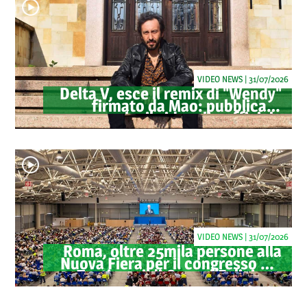
VIDEO NEWS | 31/07/2026
Delta V, esce il remix di "Wendy"
firmato da Mao: pubblicato
anche il videoclip ufficiale
VIDEO NEWS | 31/07/2026
Roma, oltre 25mila persone alla
Nuova Fiera per il congresso dei
Testimoni di Geova "Felici per
sempre"