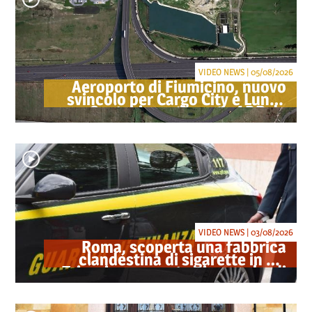
VIDEO NEWS | 05/08/2026
Aeroporto di Fiumicino, nuovo
svincolo per Cargo City e Lunga
Sosta: investimento ADR da
oltre 40 milioni
VIDEO NEWS | 03/08/2026
Roma, scoperta una fabbrica
clandestina di sigarette in via
Trigoria: sequestrati 1.350 kg di
tabacco