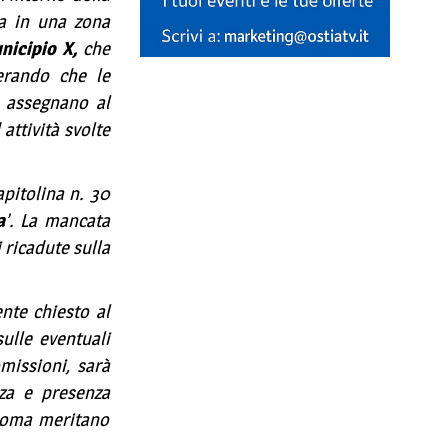
ta in una zona
nicipio X,
che
derando che le
– assegnano al
attività svolte
apitolina n. 30
a
’. La mancata
 ricadute sulla
nte chiesto al
ulle eventuali
omissioni, sarà
nza e presenza
i Roma meritano