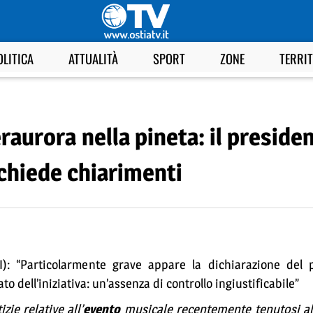
OLITICA
ATTUALITÀ
SPORT
ZONE
TERRI
aurora nella pineta: il presiden
hiede chiarimenti
dI): “Particolarmente grave appare la dichiarazione del 
 dell’iniziativa: un’assenza di controllo ingiustificabile”
izie relative all’
evento
musicale recentemente tenutosi all