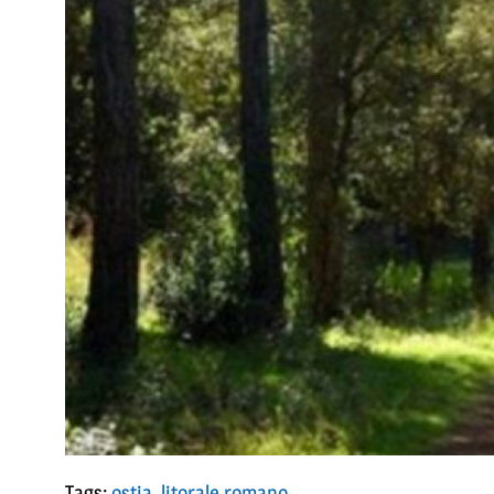
Tags:
ostia
,
litorale romano