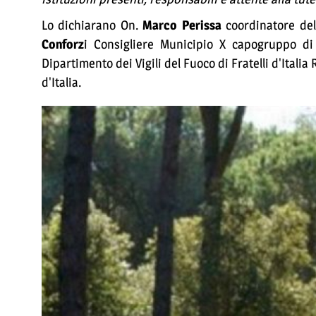
Lo dichiarano On.
Marco Perissa
coordinatore del
Conforz
i Consigliere Municipio X capogruppo di 
Dipartimento dei Vigili del Fuoco di Fratelli d'Itali
d'Italia.