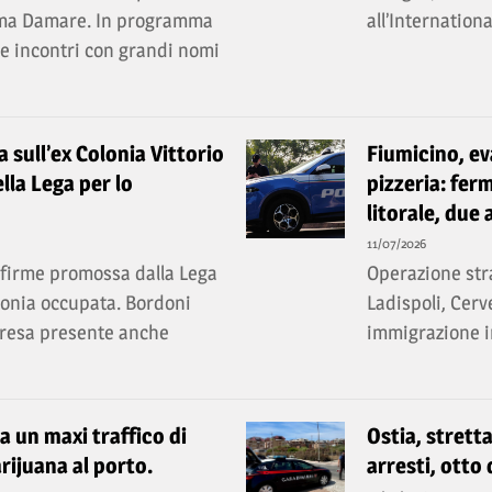
ema Damare. In programma
all’Internation
a e incontri con grandi nomi
ia sull’ex Colonia Vittorio
Fiumicino, ev
lla Lega per lo
pizzeria: ferm
litorale, due 
11/07/2026
a firme promossa dalla Lega
Operazione stra
olonia occupata. Bordoni
Ladispoli, Cerv
rpresa presente anche
immigrazione ir
ta un maxi traffico di
Ostia, stretta
rijuana al porto.
arresti, otto