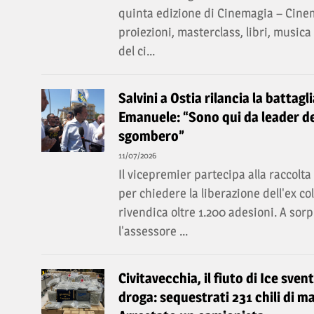
quinta edizione di Cinemagia – Cin
proiezioni, masterclass, libri, music
del ci...
Salvini a Ostia rilancia la battagl
Emanuele: “Sono qui da leader de
sgombero”
11/07/2026
Il vicepremier partecipa alla raccolt
per chiedere la liberazione dell'ex c
rivendica oltre 1.200 adesioni. A so
l'assessore ...
Civitavecchia, il fiuto di Ice sven
droga: sequestrati 231 chili di ma