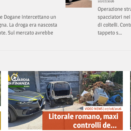
10/07/2026
Operazione stra
lle Dogane intercettano un
spacciatori nei
gna. La droga era nascosta
di coltelli. Con
ante. Sul mercato avrebbe
tappeto s...
VIDEO NEWS | 07/08/2026
Litorale romano, maxi
controlli della