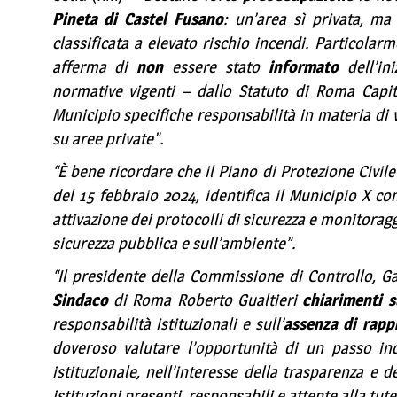
Pineta di Castel Fusano
: un’area sì privata, m
classificata a elevato rischio incendi. Particola
afferma di
non
essere stato
informato
dell’ini
normative vigenti – dallo Statuto di Roma Capit
Municipio specifiche responsabilità in materia di 
su aree private”.
“È bene ricordare che il Piano di Protezione Civil
del 15 febbraio 2024, identifica il Municipio X c
attivazione dei protocolli di sicurezza e monitoragg
sicurezza pubblica e sull’ambiente”.
“Il presidente della Commissione di Controllo, G
Sindaco
di Roma Roberto Gualtieri
chiarimenti s
responsabilità istituzionali e sull’
assenza di rappr
doveroso valutare l’opportunità di un passo in
istituzionale, nell’interesse della trasparenza e d
istituzioni presenti, responsabili e attente alla tute