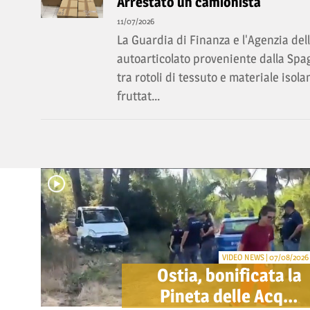
Arrestato un camionista
11/07/2026
La Guardia di Finanza e l'Agenzia de
autoarticolato proveniente dalla Spa
tra rotoli di tessuto e materiale isol
fruttat...
VIDEO NEWS | 07/08/2026
Ostia, bonificata la
Pineta delle Acque