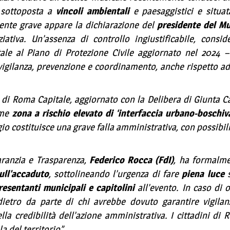
a sottoposta a
vincoli ambientali
e paesaggistici e situa
rmente grave appare la dichiarazione del
presidente del Mu
ziativa. Un’assenza di controllo ingiustificabile, consi
ale al Piano di Protezione Civile aggiornato nel 2024 
vigilanza, prevenzione e coordinamento, anche rispetto ad 
e di Roma Capitale, aggiornato con la Delibera di Giunta C
ome
zona a rischio elevato di ‘interfaccia urbano-boschiv
io costituisce una grave falla amministrativa, con possibili
aranzia e Trasparenza,
Federico Rocca (FdI)
, ha formalme
ull’accaduto
, sottolineando l’urgenza di fare
piena luce
s
esentanti municipali e capitolini
all’evento. In caso di 
dietro da parte di chi avrebbe dovuto garantire vigila
ella credibilità dell’azione amministrativa. I cittadini d
la del territorio”.