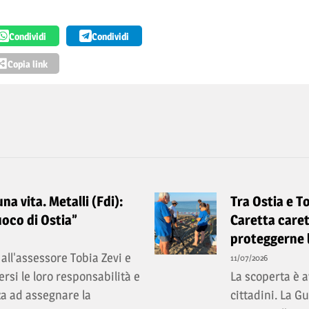
Condividi
Condividi
Copia link
a vita. Metalli (Fdi):
Tra Ostia e T
uoco di Ostia”
Caretta caret
proteggerne 
all'assessore Tobia Zevi e
11/07/2026
rsi le loro responsabilità e
La scoperta è a
a ad assegnare la
cittadini. La 