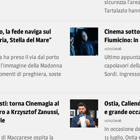
sicurezza l'are
Tartalazio hann
, la fede naviga sul
Cinema sotto l
ia, Stella del Mare”
Fiumicino: in
11/07/2026
 ha preso il via dal porto
Ultimo appunta
ri l'immagine della Madonna
capolavori dell
momenti di preghiera, soste
Sordi. Ingresso
ti: torna Cinemagia al
Ostia, Caliend
o a Krzysztof Zanussi,
e grande occa
le
11/07/2026
In occasione de
e di Maccarese ospita la
11 luglio, Ostia