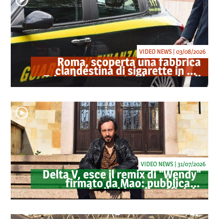
VIDEO NEWS | 03/08/2026
Roma, scoperta una fabbrica
clandestina di sigarette in via
Trigoria: sequestrati 1.350 kg di
tabacco
VIDEO NEWS | 31/07/2026
Delta V, esce il remix di "Wendy"
firmato da Mao: pubblicato
anche il videoclip ufficiale