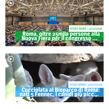
VIDEO NEWS | 31/07/2026
Roma, oltre 25mila persone alla
Nuova Fiera per il congresso dei
Testimoni di Geova "Felici per
sempre"
VIDEO NEWS | 30/07/2026
Cucciolata al Bioparco di Roma:
nati 5 Fennec, i canidi più piccoli
del mondo